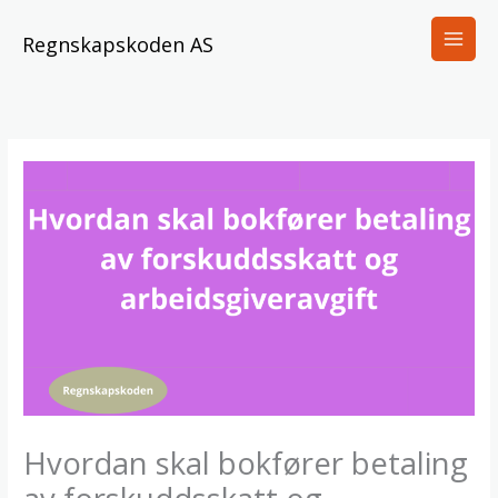
Skip
to
Regnskapskoden AS
content
Hvordan skal bokfører betaling