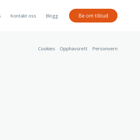
Be om tilbud
s
Kontakt oss
Blogg
Cookies
Opphavsrett
Personvern