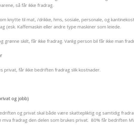
arene, så får ikke fradrag.
som knytte til mat, /drikke, hms, sosiale, personale, og kantinek
rag (esk. Kaffemaskin eller andre type maskiner som leiede.
 grønne skilt, får ikke fradrag. Vanlig person bil får ikke man frad
r
privat, får ikke bedriften fradrag slik kostnader.
rivat og jobb)
iften og privat skal både være skattepliktig og samtidig fradra
e mva fradrag den delen som brukes privat. 80% får bedriften MV