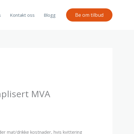
Be om tilbud
s
Kontakt oss
Blogg
plisert MVA
er mat/drikke kostnader, hvis kvittering