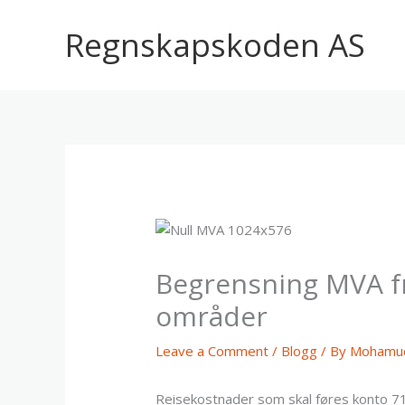
Skip
to
Regnskapskoden AS
content
Begrensning MVA f
områder
Leave a Comment
/
Blogg
/ By
Mohamud
Reisekostnader som skal føres konto 714