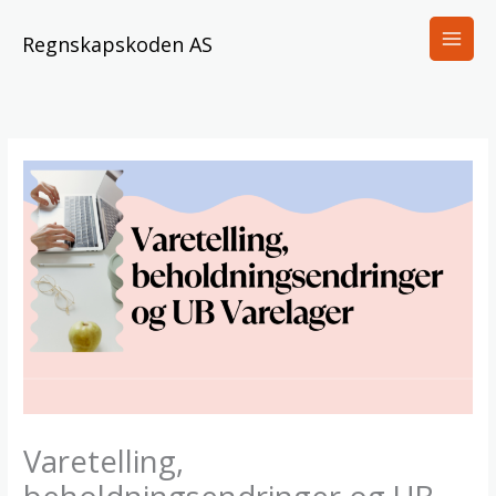
Skip
to
Regnskapskoden AS
content
Varetelling,