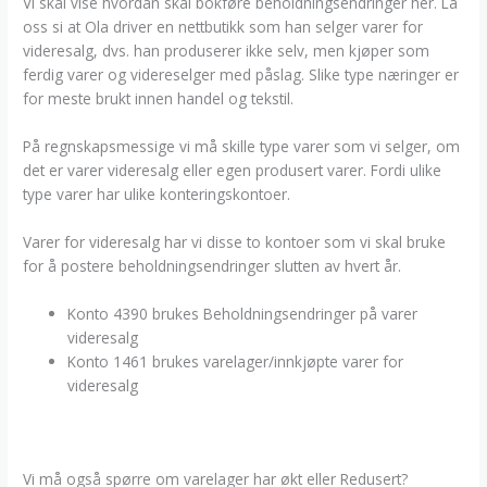
Vi skal vise hvordan skal bokføre beholdningsendringer her. La
oss si at Ola driver en nettbutikk som han selger varer for
videresalg, dvs. han produserer ikke selv, men kjøper som
ferdig varer og videreselger med påslag. Slike type næringer er
for meste brukt innen handel og tekstil.
På regnskapsmessige vi må skille type varer som vi selger, om
det er varer videresalg eller egen produsert varer. Fordi ulike
type varer har ulike konteringskontoer.
Varer for videresalg har vi disse to kontoer som vi skal bruke
for å postere beholdningsendringer slutten av hvert år.
Konto 4390 brukes Beholdningsendringer på varer
videresalg
Konto 1461 brukes varelager/innkjøpte varer for
videresalg
Vi må også spørre om varelager har økt eller Redusert?