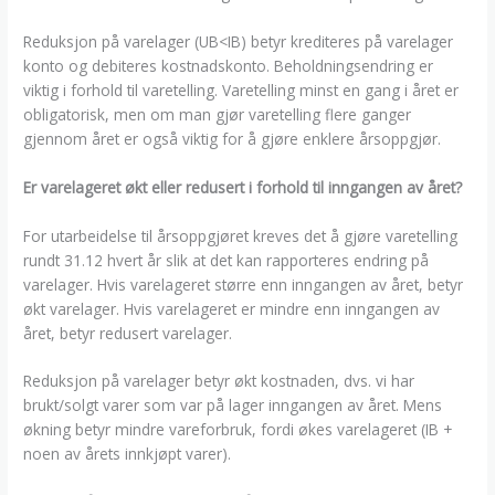
Reduksjon på varelager (UB<IB) betyr krediteres på varelager
konto og debiteres kostnadskonto. Beholdningsendring er
viktig i forhold til varetelling. Varetelling minst en gang i året er
obligatorisk, men om man gjør varetelling flere ganger
gjennom året er også viktig for å gjøre enklere årsoppgjør.
Er varelageret økt eller redusert i forhold til inngangen av året?
For utarbeidelse til årsoppgjøret kreves det å gjøre varetelling
rundt 31.12 hvert år slik at det kan rapporteres endring på
varelager. Hvis varelageret større enn inngangen av året, betyr
økt varelager. Hvis varelageret er mindre enn inngangen av
året, betyr redusert varelager.
Reduksjon på varelager betyr økt kostnaden, dvs. vi har
brukt/solgt varer som var på lager inngangen av året. Mens
økning betyr mindre vareforbruk, fordi økes varelageret (IB +
noen av årets innkjøpt varer).