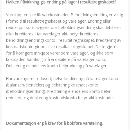
Hvilken Påvirkning gis endring på lager i resultatregnskapet?
Varekjøp er ikke lik varekostnader. Beholdningsendring er viktig
i forhold til resultatregnskapet og varelager. Endring eller
reduksjon som avgjøre om beholdningsendring skal debiteres
eller krediteres. Har varelager økt, betyr krediteres
beholdningsendringskonto i resultat regnskapet. Kreditering av
kostnadskonto gir positive resultat i regnskapet. Dette gjøres
for å korrigere innkjøpt varer som varelager, og ikke som
kostnader. Samtidig må vi debitere på varelager konto.
Debitering eiendelens konto betyr økning på varelager.
Har varelageret redusert, betyr kreditering på varelager konto
(balansen/eiendeler) og debitering kostnadskonto
(beholdningsendring). Kreditering eiendelens konto betyr
redusert, og debitering kostnadskonto betyr økt kostnader.
Dokumentasjon er på krav for å bokføre varetelling.