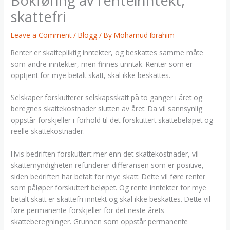
Bokføring av renteinntekt,
skattefri
Leave a Comment
/
Blogg
/ By
Mohamud Ibrahim
Renter er skattepliktig inntekter, og beskattes samme måte
som andre inntekter, men finnes unntak. Renter som er
opptjent for mye betalt skatt, skal ikke beskattes.
Selskaper forskutterer selskapsskatt på to ganger i året og
beregnes skattekostnader slutten av året. Da vil sannsynlig
oppstår forskjeller i forhold til det forskuttert skattebeløpet og
reelle skattekostnader.
Hvis bedriften forskuttert mer enn det skattekostnader, vil
skattemyndigheten refunderer differansen som er positive,
siden bedriften har betalt for mye skatt. Dette vil føre renter
som påløper forskuttert beløpet. Og rente inntekter for mye
betalt skatt er skattefri inntekt og skal ikke beskattes. Dette vil
føre permanente forskjeller for det neste årets
skatteberegninger. Grunnen som oppstår permanente