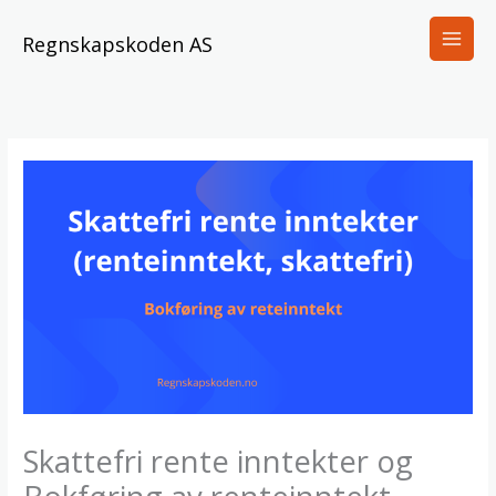
Skip
to
Regnskapskoden AS
content
Skattefri rente inntekter og