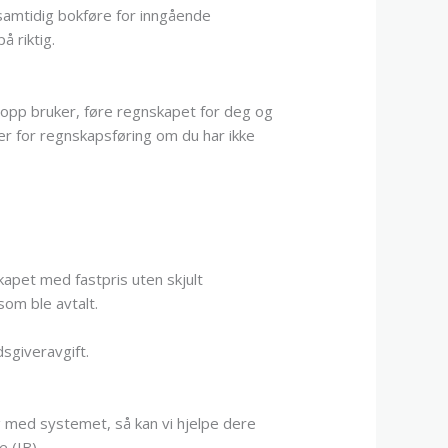
samtidig bokføre for inngående
å riktig.
 opp bruker, føre regnskapet for deg og
er for regnskapsføring om du har ikke
apet med fastpris uten skjult
om ble avtalt.
sgiveravgift.
 med systemet, så kan vi hjelpe dere
 (IB).