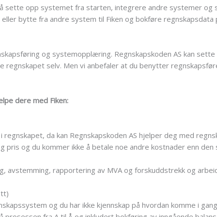
 sette opp systemet fra starten, integrere andre systemer og 
 eller bytte fra andre system til Fiken og bokføre regnskapsdata p
regnskapsføring og systemopplæring. Regnskapskoden AS kan sette
øre regnskapet selv. Men vi anbefaler at du benytter regnskapsfør
jelpe dere med Fiken:
lp i regnskapet, da kan Regnskapskoden AS hjelper deg med regnsk
ig pris og du kommer ikke å betale noe andre kostnader enn den s
ing, avstemming, rapportering av MVA og forskuddstrekk og arbeid
tt)
nskapssystem og du har ikke kjennskap på hvordan komme i gang
 prosessen fra A til Å og inkludert bokføring av inngående balanse