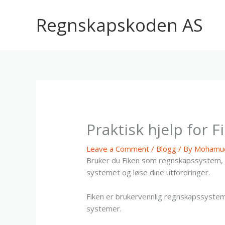
Skip
to
Regnskapskoden AS
content
Praktisk hjelp for
Leave a Comment
/
Blogg
/ By
Mohamud
Bruker du Fiken som regnskapssystem, m
systemet og løse dine utfordringer.
Fiken er brukervennlig regnskapssystem
systemer.