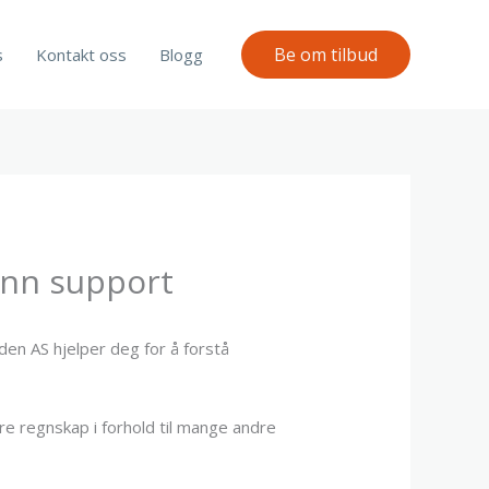
Be om tilbud
s
Kontakt oss
Blogg
enn support
en AS hjelper deg for å forstå
e regnskap i forhold til mange andre