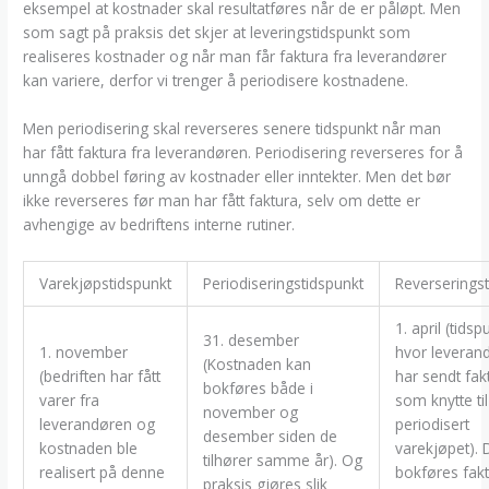
eksempel at kostnader skal resultatføres når de er påløpt. Men
som sagt på praksis det skjer at leveringstidspunkt som
realiseres kostnader og når man får faktura fra leverandører
kan variere, derfor vi trenger å periodisere kostnadene.
Men periodisering skal reverseres senere tidspunkt når man
har fått faktura fra leverandøren. Periodisering reverseres for å
unngå dobbel føring av kostnader eller inntekter. Men det bør
ikke reverseres før man har fått faktura, selv om dette er
avhengige av bedriftens interne rutiner.
Varekjøpstidspunkt
Periodiseringstidspunkt
Reverseringst
1. april (tidsp
31. desember
1. november
hvor leveran
(Kostnaden kan
(bedriften har fått
har sendt fak
bokføres både i
varer fra
som knytte til
november og
leverandøren og
periodisert
desember siden de
kostnaden ble
varekjøpet). 
tilhører samme år). Og
realisert på denne
bokføres fak
praksis gjøres slik