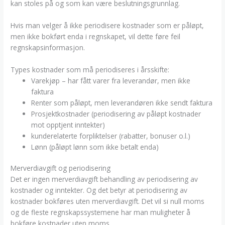
kan stoles på og som kan være beslutningsgrunnlag.
Hvis man velger å ikke periodisere kostnader som er påløpt,
men ikke bokført enda i regnskapet, vil dette føre feil
regnskapsinformasjon.
Types kostnader som må periodiseres i årsskifte:
Varekjøp – har fått varer fra leverandør, men ikke
faktura
Renter som påløpt, men leverandøren ikke sendt faktura
Prosjektkostnader (periodisering av påløpt kostnader
mot opptjent inntekter)
kunderelaterte forpliktelser (rabatter, bonuser o.l.)
Lønn (påløpt lønn som ikke betalt enda)
Merverdiavgift og periodisering
Det er ingen merverdiavgift behandling av periodisering av
kostnader og inntekter. Og det betyr at periodisering av
kostnader bokføres uten merverdiavgift. Det vil si null moms
og de fleste regnskapssystemene har man muligheter å
bokføre kostnader uten moms.