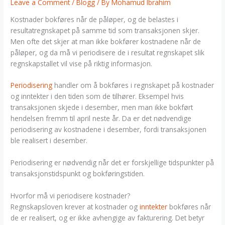
Leave a Comment
/
Blogg
/ By
Mohamud Ibrahim
Kostnader bokføres når de påløper, og de belastes i
resultatregnskapet på samme tid som transaksjonen skjer.
Men ofte det skjer at man ikke bokfører kostnadene når de
påløper, og da må vi periodisere de i resultat regnskapet slik
regnskapstallet vil vise på riktig informasjon.
Periodisering
handler om å bokføres i regnskapet på kostnader
og inntekter i den tiden som de tilhører. Eksempel hvis
transaksjonen skjede i desember, men man ikke bokført
hendelsen fremm til april neste år. Da er det nødvendige
periodisering av kostnadene i desember, fordi transaksjonen
ble realisert i desember.
Periodisering er nødvendig når det er forskjellige tidspunkter på
transaksjonstidspunkt og bokføringstiden.
Hvorfor må vi periodisere kostnader?
Regnskapsloven krever at kostnader og
inntekter
bokføres når
de er realisert, og er ikke avhengige av fakturering. Det betyr