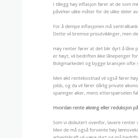
I tillegg høy inflasjon fører at de som m
påvirker ulike måter for de ulike deler a
For å dempe inflasjonen må sentralbanke
Dette vil bremse prisutviklinger, men d
Høy renter fører at det blir dyrt å lån
er høyt, vil bedriften ikke lånepenger f
Boligmarkedet og bygge bransjen ofte sl
Men økt rentekostnad vil også fører høy 
jobb, og da vil fører dårlig private økon
sparinger øker, mens etterspørselen fal
Hvordan rente økning eller reduksjon på
Som vi diskutert ovenfor, lavere renter v
Men de må også forvente høy lønnsvekst
arbeidskraft vil være dyrt og må bedrift