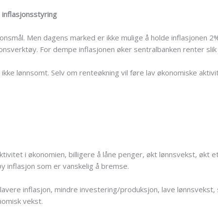
inflasjonsstyring
onsmål. Men dagens marked er ikke mulige å holde inflasjonen 2
onsverktøy. For dempe inflasjonen øker sentralbanken renter sli
r ikke lønnsomt. Selv om renteøkning vil føre lav økonomiske aktiv
tivitet i økonomien, billigere å låne penger, økt lønnsvekst, økt 
øy inflasjon som er vanskelig å bremse.
lavere inflasjon, mindre investering/produksjon, lave lønnsvekst,
onomisk vekst.