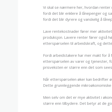
Vi skal se nærmere her, hvordan renter r
fordi det blir enklere å lånepenger og s
fordi det blir dyrere og vanskelig å låne
Lave rentekostnader fører mer aktivitet i
produksjon. Lavere renter fører også h
etterspørselen til arbeidskraft, og dett
Fordi arbeidstakere har mer makt for å 
etterspørselen av varer og tjenester, fo
prisveksten er større enn det som sees
Når etterspørselen øker kan bedrifter øk
Dette grunnleggende mikroøkonomiske pe
Men selv om det er mye aktivitet i økono
større enn tilbydere. Det betyr at de go