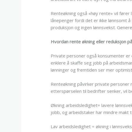
Renteøkning også «høy rente» vil fører 
lånepenger fordi det er ikke lønnsomt å 
produksjon og ingen lønnsvekst. Generel
Hvordan rente økning eller reduksjon på
Private personer også konsumenter er og
enklere å skaffe seg jobb på arbeidsmark
lønninger og fremtiden ser mer optimisti
Renteøkning påvirker private personer m
etterspørselen til bedrifter senker, vil 
Økning arbeidsledighet= lavere lønnsveks
jobb, og arbeidstaker har mindre makt ti
Lav arbeidsledighet = økning i lønnsvek