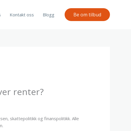
Be om tilbud
s
Kontakt oss
Blogg
ver renter?
n, skattepolitikk og finanspolitikk. Alle
n.