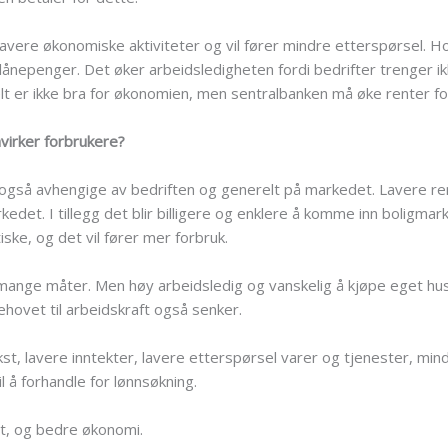
lavere økonomiske aktiviteter og vil fører mindre etterspørsel. H
lånepenger. Det øker arbeidsledigheten fordi bedrifter trenger ik
t er ikke bra for økonomien, men sentralbanken må øke renter fo
virker forbrukere?
så avhengige av bedriften og generelt på markedet. Lavere renter 
edet. I tillegg det blir billigere og enklere å komme inn boligma
ske, og det vil fører mer forbruk.
ange måter. Men høy arbeidsledig og vanskelig å kjøpe eget hus 
behovet til arbeidskraft også senker.
t, lavere inntekter, lavere etterspørsel varer og tjenester, mind
l å forhandle for lønnsøkning.
st, og bedre økonomi.