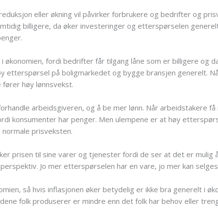
eduksjon eller økning vil påvirker forbrukere og bedrifter og pris
amtidig billigere, da øker investeringer og etterspørselen generel
penger.
 økonomien, fordi bedrifter får tilgang låne som er billigere og d
øy etterspørsel på boligmarkedet og bygge bransjen generelt. Når
e fører høy lønnsvekst.
forhandle arbeidsgiveren, og å be mer lønn. Når arbeidstakere få 
rdi konsumenter har penger. Men ulempene er at høy etterspørsel v
 normale prisveksten.
er prisen til sine varer og tjenester fordi de ser at det er mulig
rspektiv. Jo mer etterspørselen har en vare, jo mer kan selges
mien, så hvis inflasjonen øker betydelig er ikke bra generelt i øk
dene folk produserer er mindre enn det folk har behov eller tren