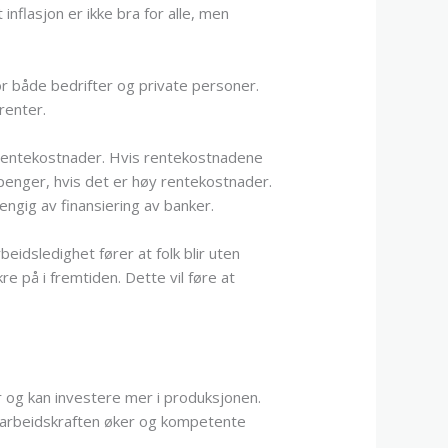
inflasjon er ikke bra for alle, men
or både bedrifter og private personer.
renter.
y rentekostnader. Hvis rentekostnadene
 penger, hvis det er høy rentekostnader.
ngig av finansiering av banker.
eidsledighet fører at folk blir uten
re på i fremtiden. Dette vil føre at
er og kan investere mer i produksjonen.
l arbeidskraften øker og kompetente