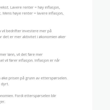
vekst. Lavere renter = høy inflasjon,
t. Mens høye renter = lavere inflasjon,
a vil bedrifter investere mer på
 det er mer aktivitet i økonomien øker
mer lønn, vil det føre mer
il fører inflasjon. Inflasjon er når
 å øke prisen på grunn av etterspørselen.
 dyrt.
onomien. Fordi etterspørselen blir
ger.