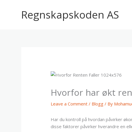
Skip
to
Regnskapskoden AS
content
Hvorfor har økt re
Leave a Comment
/
Blogg
/ By
Mohamud
Har du kontroll på hvordan påvirker økono
disse faktorer påvirker hverandre en el