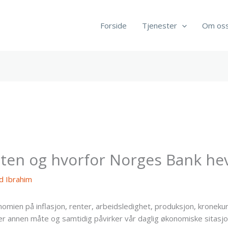
Forside
Tjenester
Om os
nten og hvorfor Norges Bank he
 Ibrahim
mien på inflasjon, renter, arbeidsledighet, produksjon, kronekurse
ler annen måte og samtidig påvirker vår daglig økonomiske sitasjo