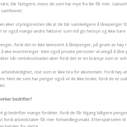
indre, blir fattigere, mens de som har mye fra før får mer. Uansett 
v samfunnet.
n øker styringsrenten slik at de blir vanskeligere å lånepenger f
et er også mange andre faktorer som må gis hensyn og ikke bare 
e penger, fordi det er ikke lønnsomt å lånepenger, på grunn av hø
or å øke investeringer. Men også private personer vil unngå å låne
iter når rentekostnaden øker fordi det er en bransje som er avhe
arbeidsledighet, noe som er ikke bra for økonomien. Fordi høy arb
omi. Men de som har penger også vil de ikke bruke, fordi de er usik
ler.
virker bedrifter?
il gi bedrifter mange fordeler, fordi de får tilgang billigere peng
 fordi arbeidstaker får mer forhandlingsmakt. Etterspørselen ti
en betaler for dette.