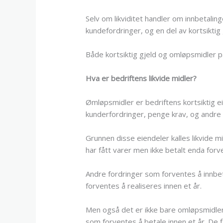
Selv om likviditet handler om innbetaling
kundefordringer, og en del av kortsiktig 
Både kortsiktig gjeld og omløpsmidler på
Hva er bedriftens likvide midler?
Ømløpsmidler er bedriftens kortsiktig e
kunderfordringer, penge krav, og andre 
Grunnen disse eiendeler kalles likvide m
har fått varer men ikke betalt enda forv
Andre fordringer som forventes å innbeta
forventes å realiseres innen et år.
Men også det er ikke bare omløpsmidler 
som forventes å betale innen et år. De f