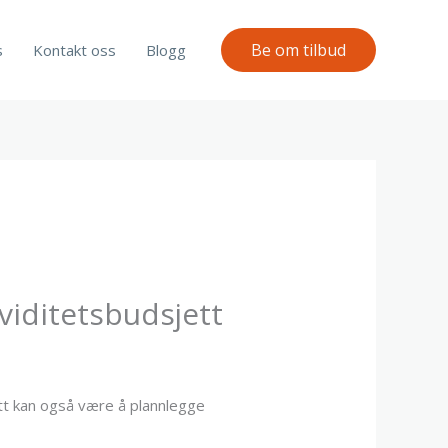
Be om tilbud
s
Kontakt oss
Blogg
viditetsbudsjett
ett kan også være å plannlegge