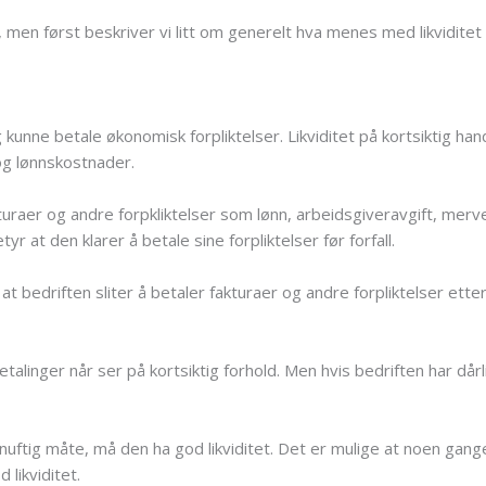
t, men først beskriver vi litt om generelt hva menes med likvidite
g kunne betale økonomisk forpliktelser. Likviditet på kortsiktig ha
og lønnskostnader.
uraer og andre forpkliktelser som lønn, arbeidsgiveravgift, merv
tyr at den klarer å betale sine forpliktelser før forfall.
r at bedriften sliter å betaler fakturaer og andre forpliktelser etter
talinger når ser på kortsiktig forhold. Men hvis bedriften har dårlig 
nuftig måte, må den ha god likviditet. Det er mulige at noen gange
 likviditet.