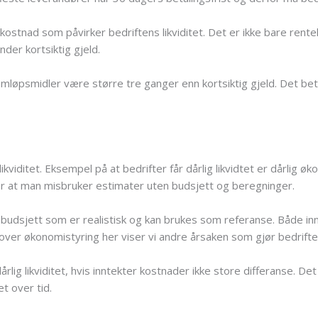
stnad som påvirker bedriftens likviditet. Det er ikke bare rentek
nder kortsiktig gjeld.
å omløpsmidler være større tre ganger enn kortsiktig gjeld. Det b
likviditet. Eksempel på at bedrifter får dårlig likvidtet er dårlig øk
er at man misbruker estimater uten budsjett og beregninger.
ge budsjett som er realistisk og kan brukes som referanse. Både i
ver økonomistyring her viser vi andre årsaken som gjør bedriften g
årlig likviditet, hvis inntekter kostnader ikke store differanse. D
et over tid.