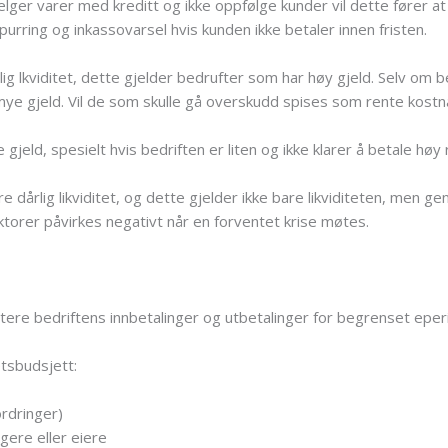
elger varer med kreditt og ikke oppfølge kunder vil dette fører at 
urring og inkassovarsel hvis kunden ikke betaler innen fristen.
g lkviditet, dette gjelder bedrufter som har høy gjeld. Selv om b
 mye gjeld. Vil de som skulle gå overskudd spises som rente kostn
gjeld, spesielt hvis bedriften er liten og ikke klarer å betale høy 
 dårlig likviditet, og dette gjelder ikke bare likviditeten, men g
aktorer påvirkes negativt når en forventet krise møtes.
tere bedriftens innbetalinger og utbetalinger for begrenset eper
etsbudsjett:
ordringer)
gere eller eiere