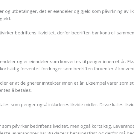
er og utbetalinger, det er eiendeler og gjeld som påvirkning av li
gjeld.
virker bedriftens likviditet, derfor bedriften bør kontroll samme
iendeler og er eiendeler som konvertes til penger innen et år. E
kortsiktig forventet fordringer som bedriften forventer å konven
idler er at de gnerer inntekter innen et år. Eksempel varer som s
entes å betales.
les som penger også inkluderes likvide midler. Disse kalles likvi
som påvirker bedriftens lividitet, men også kortsiktig. Leverandø
leste leverandører har 30 dagers betalingsfrist og derfor må bedri