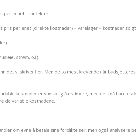
is per enhet = inntekter
 pris per enet (direkte kostnader) – varelager = kostnader solgt
der)
sleie, strøm, o.l.)
n det vi skriver her. Men de to mest krevende når budsjetteres e
ariable kostnader er vanskelig å estimere, men det må bare estimer
re de variable kostnadene.
handler om evne å betale sine forpliktelser, men også analysere 