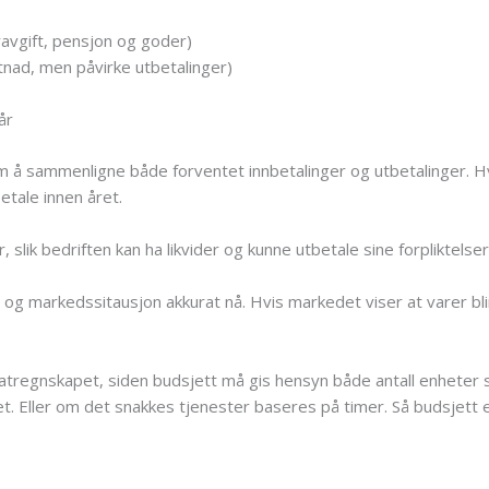
ravgift, pensjon og goder)
tnad, men påvirke utbetalinger)
år
m å sammenligne både forventet innbetalinger og utbetalinger. H
etale innen året.
 slik bedriften kan ha likvider og kunne utbetale sine forpliktelser
og markedssitausjon akkurat nå. Hvis markedet viser at varer bl
tatregnskapet, siden budsjett må gis hensyn både antall enheter
. Eller om det snakkes tjenester baseres på timer. Så budsjett e