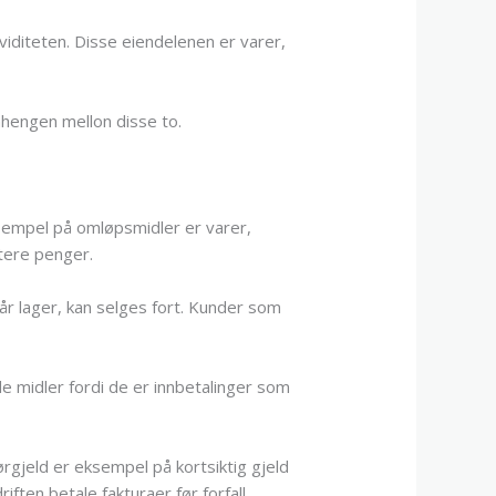
kviditeten. Disse eiendelenen er varer,
nhengen mellon disse to.
ksempel på omløpsmidler er varer,
tere penger.
tår lager, kan selges fort. Kunder som
de midler fordi de er innbetalinger som
rgjeld er eksempel på kortsiktig gjeld
ften betale fakturaer før forfall.