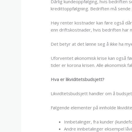
Dårlig kundeoppfølging, hvis bedriften s
kredittoppfølgning. Bedriften må sende p
Høy renter kostnader kan føre også dårli
enn driftskostnader, hvis bedriften har
Det betyr at det lønne seg å ikke ha mye 
Uforventet økonomisk krise kan også føre
tider er korona krisen. Alle økonomisk f
Hva er likviditetsbudsjett?
Likvidtetsbudsjett handler om å budsjet
Følgende elementer på innholde likvidit
Innbetalinger, fra kunder (kundef
Andre innbetalinger eksempel låvi