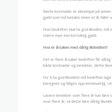
Rente kostnader er eksempel på annen ko
gjeld som må betales innen et år faller u
Hvis bedriften skal ha god likvidite, m
større mye enn kortsiktig gjeld.
Hva er årsaken med dårlig likdviditet?
Det er flere årsaker bedriften får dårlig 
både kostnader og inntekter, dette før
For å ha god likviditet må bedriften la
beregnes og følges opp kontinuerlig. Uto
Lavere inntekter over flere år kan føre d
over flere år, vil dette føre dårlig likvidit