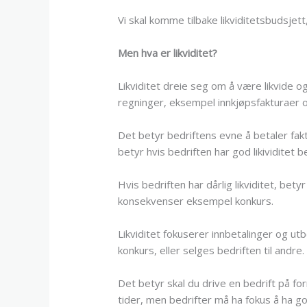
Vi skal komme tilbake likviditetsbudsjet
Men hva er likviditet?
Likviditet dreie seg om å være likvide o
regninger, eksempel innkjøpsfakturaer 
Det betyr bedriftens evne å betaler fakt
betyr hvis bedriften har god likividitet be
Hvis bedriften har dårlig likviditet, bety
konsekvenser eksempel konkurs.
Likviditet fokuserer innbetalinger og utbe
konkurs, eller selges bedriften til andre.
Det betyr skal du drive en bedrift på for
tider, men bedrifter må ha fokus å ha god