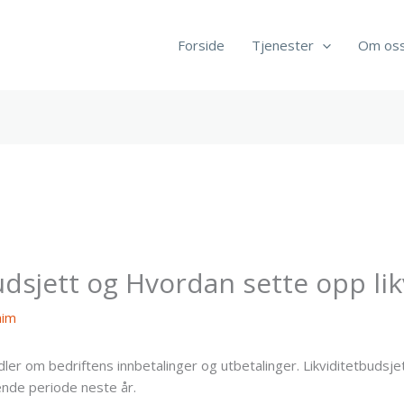
Forside
Tjenester
Om os
udsjett og Hvordan sette opp lik
him
dler om bedriftens innbetalinger og utbetalinger. Likviditetbudsj
ende periode neste år.