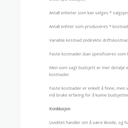
Antall enheter som kan selges * salgspr
Antall enhter som produseres * kostnads
Variable kostnad (indirekte driftskostna
Faste kostnader (kan spesifiseres som hu
Men som sagt budsjett er mer detalje en
kostnader.
Faste kostnader er enkelt å finne, men v
må bruke erfaring for å kunne budsjette
Konklusjon
Lividitet handler om å være likvide, og 