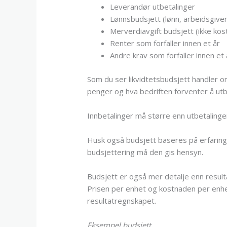
Leverandør utbetalinger
Lønnsbudsjett (lønn, arbeidsgive
Merverdiavgift budsjett (ikke kos
Renter som forfaller innen et år
Andre krav som forfaller innen et 
Som du ser likvidtetsbudsjett handler o
penger og hva bedriften forventer å utb
Innbetalinger må større enn utbetalinger,
Husk også budsjett baseres på erfaring 
budsjettering må den gis hensyn.
Budsjett er også mer detalje enn resul
Prisen per enhet og kostnaden per enhet
resultatregnskapet.
Eksempel budsjett