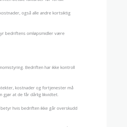
ostnader, også alle andre kortsiktig
etyr bedriftens omløpsmidler være
onomistyring. Bedriften har ikke kontroll
nntekter, kostnader og fortjenester må
jør at de får dårlig likvidtet.
et betyr hvis bedriften ikke går overskudd