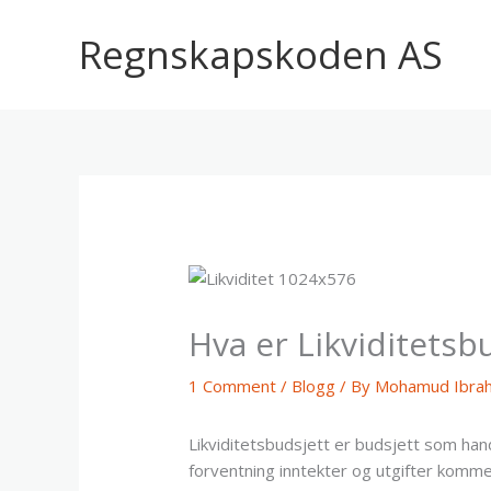
Skip
to
Regnskapskoden AS
content
Hva er Likviditetsb
1 Comment
/
Blogg
/ By
Mohamud Ibra
Likviditetsbudsjett er budsjett som han
forventning inntekter og utgifter komm