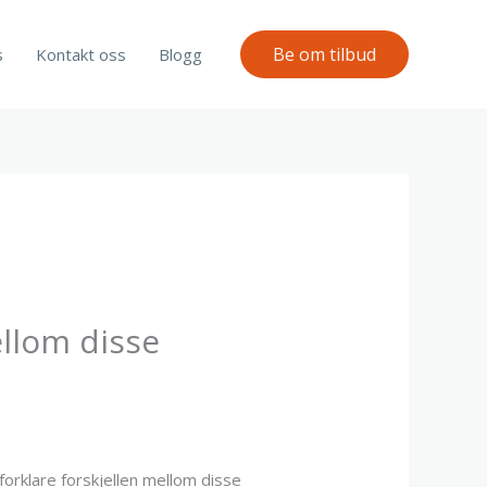
Be om tilbud
s
Kontakt oss
Blogg
ellom disse
forklare forskjellen mellom disse