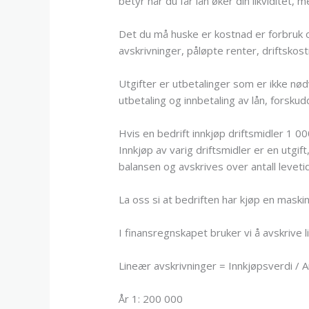
betyr når du får lån øker din likviditet,
Det du må huske er kostnad er forbruk o
avskrivninger, påløpte renter, driftskos
Utgifter er utbetalinger som er ikke nød
utbetaling og innbetaling av lån, forskud
Hvis en bedrift innkjøp driftsmidler 1 
Innkjøp av varig driftsmidler er en utgif
balansen og avskrives over antall levetid
La oss si at bedriften har kjøp en mask
I finansregnskapet bruker vi å avskrive
Lineær avskrivninger = Innkjøpsverdi / A
År 1: 200 000