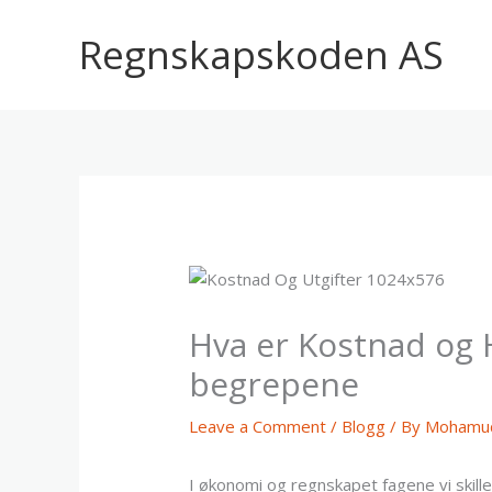
Skip
to
Regnskapskoden AS
content
Hva er Kostnad og H
begrepene
Leave a Comment
/
Blogg
/ By
Mohamud
I økonomi og regnskapet fagene vi skille