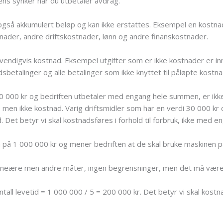
 mens synker når du utbetaler avdrag.
gså akkumulert beløp og kan ikke erstattes. Eksempel en kostnad 
tnader, andre driftskostnader, lønn og andre finanskostnader.
vendigvis kostnad. Eksempel utgifter som er ikke kostnader er inn
dsbetalinger og alle betalinger som ikke knyttet til påløpte kostna
000 000 kr og bedriften utbetaler med engang hele summen, er ikk
t, men ikke kostnad. Varig driftsmidler som har en verdi 30 000 kr o
. Det betyr vi skal kostnadsføres i forhold til forbruk, ikke med e
in på 1 000 000 kr og mener bedriften at de skal bruke maskinen 
 lineære men andre måter, ingen begrensninger, men det må være 
ntall levetid = 1 000 000 / 5 = 200 000 kr. Det betyr vi skal kost