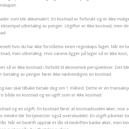
nskapet.
der som ble akkumulert. En kostnad er forbrukt og er ikke mulige 
 eksempel utbetaling av penger. Utgifter er ikke kostnad, men d
nad.
sielt hvis du har ikke forståelse innen regnskaps faget. Når en b
stnad, men utbetaling. Hvis varene ligger på lager så er ikke kost,
et så er ikke kostnad i forhold til økonomisk perspektiver. Det bli
yr betaling av penger fører ikke nødvendigvis en kostnad.
og kan skal tilbake betale deg om 1 måned. Dette er en transaksjo
re både en kostnad og en ugift som er ikke kostnad.
nad og en utgift. En kostnad fører at kostnadssiden øker, noe s
o mindre blir fortjenester også overskuddet. En utgift påvirker bed
lån. Når en bedrift opptak et lån vil bedriften banke øker, men be