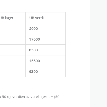
 UB lager
UB verdi
5000
17000
8500
15500
9300
ik 50 og verdien av varelageret = (50