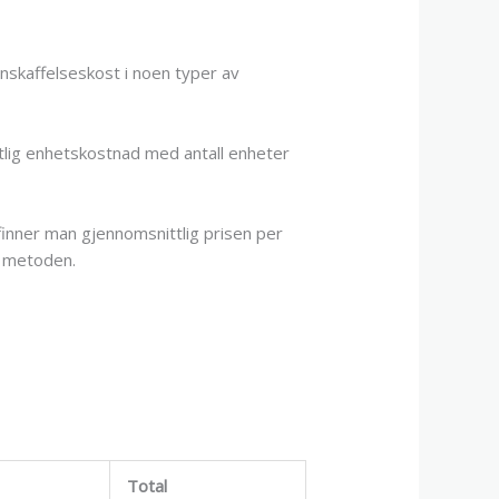
skaffelseskost i noen typer av
ttlig enhetskostnad med antall enheter
finner man gjennomsnittlig prisen per
t metoden.
Total