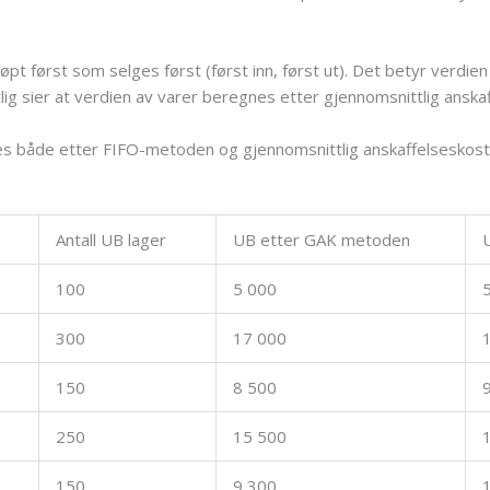
jøpt først som selges først (først inn, først ut). Det betyr verdi
lig sier at verdien av varer beregnes etter gjennomsnittlig anska
es både etter FIFO-metoden og gjennomsnittlig anskaffelseskost, 
Antall UB lager
UB etter GAK metoden
100
5 000
300
17 000
150
8 500
250
15 500
150
9 300