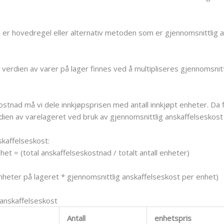
 hovedregel eller alternativ metoden som er gjennomsnittlig an
t verdien av varer på lager finnes ved å multipliseres gjennomsni
ostnad må vi dele innkjøpsprisen med antall innkjøpt enheter. Da 
erdien av varelageret ved bruk av gjennomsnittlig anskaffelseskos
kaffelseskost:
et = (total anskaffelseskostnad / totalt antall enheter)
enheter på lageret * gjennomsnittlig anskaffelseskost per enhet)
anskaffelseskost
Antall
enhetspris