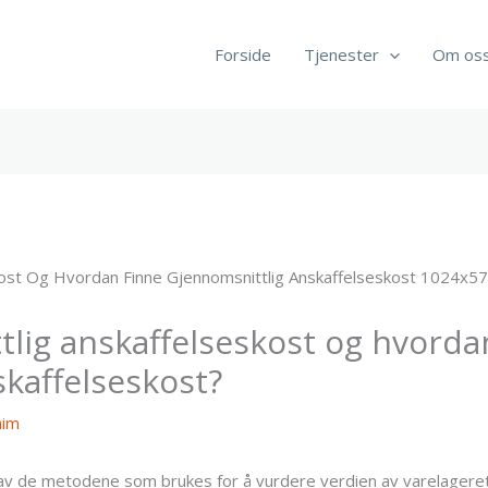
Forside
Tjenester
Om os
tlig anskaffelseskost og hvorda
skaffelseskost?
him
av de metodene som brukes for å vurdere verdien av varelageret.