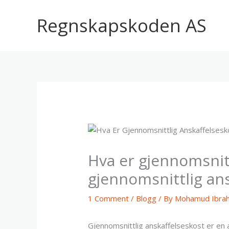
Skip
to
Regnskapskoden AS
content
Hva er gjennomsnit
gjennomsnittlig an
1 Comment
/
Blogg
/ By
Mohamud Ibra
Gjennomsnittlig anskaffelseskost er en 