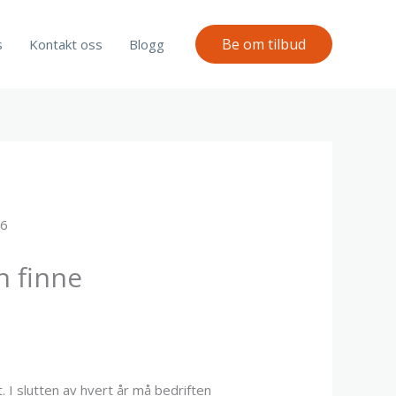
Be om tilbud
s
Kontakt oss
Blogg
n finne
 I slutten av hvert år må bedriften