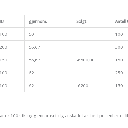
IB
gjennom.
Solgt
Antall
100
50
100
200
56,67
300
150
56,67
-8500,00
150
100
62
250
100
62
-6200
150
uar er 100 stk. og gjennomsnittlig anskaffelseskost per enhet er l