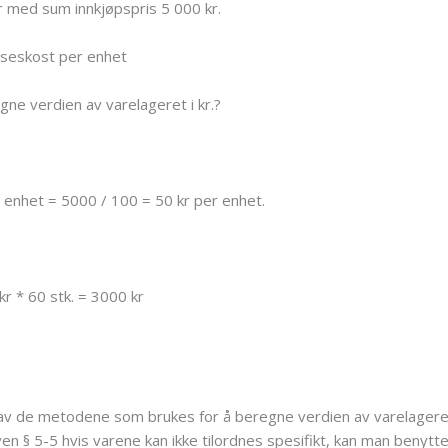
er med sum innkjøpspris 5 000 kr.
elseskost per enhet
egne verdien av varelageret i kr.?
r enhet = 5000 / 100 = 50 kr per enhet.
kr * 60 stk. = 3000 kr
 av de metodene som brukes for å beregne verdien av varelageret
 § 5-5 hvis varene kan ikke tilordnes spesifikt, kan man benytte