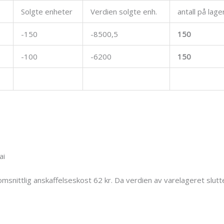
Solgte enheter
Verdien solgte enh.
antall på lage
-150
-8500,5
150
-100
-6200
150
ai
snittlig anskaffelseskost 62 kr. Da verdien av varelageret slutte