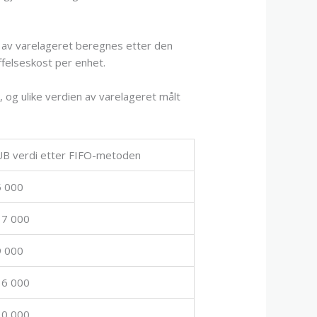
en av varelageret beregnes etter den
ffelseskost per enhet.
og ulike verdien av varelageret målt
UB verdi etter FIFO-metoden
5 000
17 000
9 000
16 000
10 000