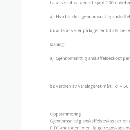
La oss si at en bedrift kjøpt 100 enhet
a): Hva blir det gjennomsnittlig anskaff
b): anta at varer på lager er 60 stk. ber
løsning:
a): Gjennomsnittlig anskaffelseskost pe
b): verdien av varelageret målt i kr = 50 
Oppsummering
Gjennomsnittlig anskaffelseskost er en
FIFO-metoden, men ifølge regnskapsloven