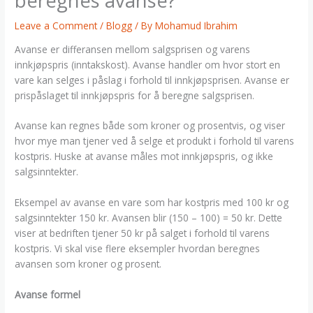
beregnes avanse?
Leave a Comment
/
Blogg
/ By
Mohamud Ibrahim
Avanse er differansen mellom salgsprisen og varens
innkjøpspris (inntakskost). Avanse handler om hvor stort en
vare kan selges i påslag i forhold til innkjøpsprisen. Avanse er
prispåslaget til innkjøpspris for å beregne salgsprisen.
Avanse kan regnes både som kroner og prosentvis, og viser
hvor mye man tjener ved å selge et produkt i forhold til varens
kostpris. Huske at avanse måles mot innkjøpspris, og ikke
salgsinntekter.
Eksempel av avanse en vare som har kostpris med 100 kr og
salgsinntekter 150 kr. Avansen blir (150 – 100) = 50 kr. Dette
viser at bedriften tjener 50 kr på salget i forhold til varens
kostpris. Vi skal vise flere eksempler hvordan beregnes
avansen som kroner og prosent.
Avanse formel