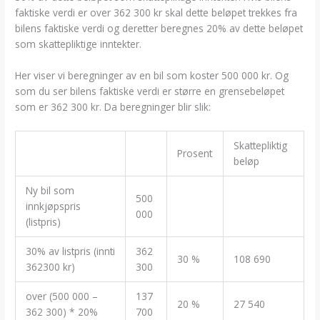
faktiske verdi er over 362 300 kr skal dette beløpet trekkes fra
bilens faktiske verdi og deretter beregnes 20% av dette beløpet
som skattepliktige inntekter.
Her viser vi beregninger av en bil som koster 500 000 kr. Og
som du ser bilens faktiske verdi er større en grensebeløpet
som er 362 300 kr. Da beregninger blir slik:
Skattepliktig
Prosent
beløp
Ny bil som
500
innkjøpspris
000
(listpris)
30% av listpris (innti
362
30 %
108 690
362300 kr)
300
over (500 000 –
137
20 %
27 540
362 300) * 20%
700