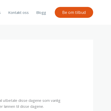
Be om tilbud
s
Kontakt oss
Blogg
skal utbetale disse dagene som vanlig
er lønnen til disse dagene.