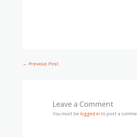
←
Previous Post
Leave a Comment
You must be
logged in
to post a comme