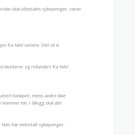
ordan skal utbetales sykepenger, varier
n fra NAV senere. Det vil si
forskutterer og refundert fra NAV.
kuttert beløpet, mens andre ikke
kommer inn. I tillegg skal det
r NAV har innbetalt sykepenger.