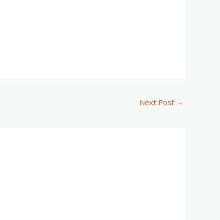
Next Post
→